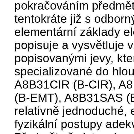
pokračováním předmět
tentokráte již s odbo
elementární základy el
popisuje a vysvětluje 
popisovanými jevy, kter
specializované do hlou
A8B31CIR (B-CIR), A
(B-EMT), A8B31SAS (B
relativně jednoduché,
fyzikální postupy adek