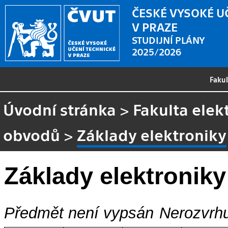
ČESKÉ VYSOKÉ U
V PRAZE
STUDIJNÍ PLÁNY
2025/2026
Faku
Úvodní stránka
>
Fakulta elek
obvodů
>
Základy elektroniky
Základy elektroniky
Předmět není vypsán
Nerozvrhu