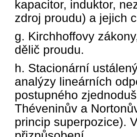
kapacitor, induktor, ne
zdroj proudu) a jejich c
g. Kirchhoffovy zákony,
dělič proudu.
h. Stacionární ustálen
analýzy lineárních od
postupného zjednodušo
Théveninův a Nortonův
princip superpozice).
přizpůsobení.