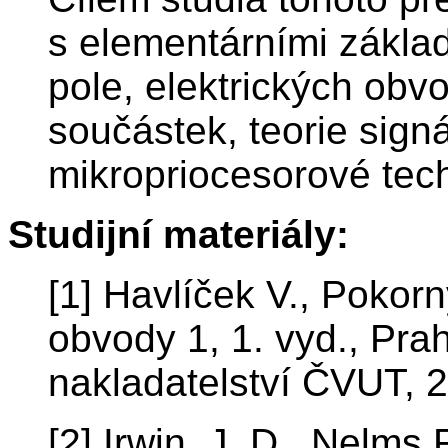
s elementárními zákla
pole, elektrických obv
součástek, teorie signál
mikropriocesorové tec
Studijní materiály:
[1] Havlíček V., Pokorn
obvody 1, 1. vyd., Pra
nakladatelství ČVUT, 
[2] Irwin, J. D., Nelms