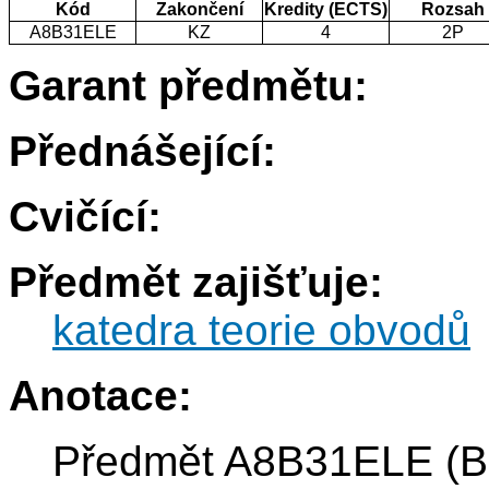
Kód
Zakončení
Kredity (ECTS)
Rozsah
A8B31ELE
KZ
4
2P
Garant předmětu:
Přednášející:
Cvičící:
Předmět zajišťuje:
katedra teorie obvodů
Anotace:
Předmět A8B31ELE (B-