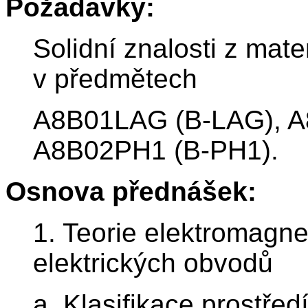
Požadavky:
Solidní znalosti z mat
v předmětech
A8B01LAG (B-LAG), 
A8B02PH1 (B-PH1).
Osnova přednášek:
1. Teorie elektromagne
elektrických obvodů
a. Klasifikace prostře