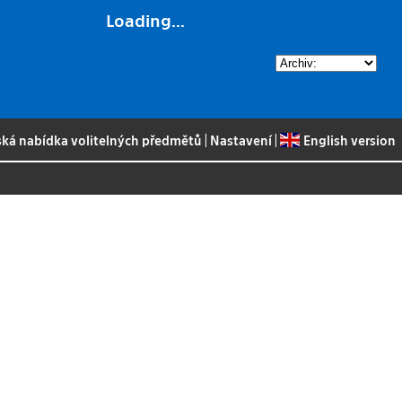
Loading...
ská nabídka volitelných předmětů
|
Nastavení
|
English version