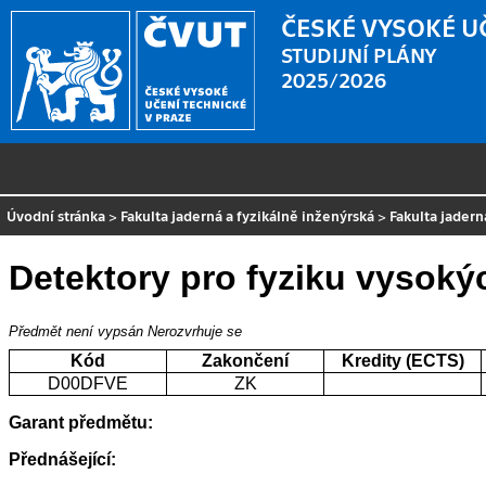
ČESKÉ VYSOKÉ U
STUDIJNÍ PLÁNY
2025/2026
Úvodní stránka
>
Fakulta jaderná a fyzikálně inženýrská
>
Fakulta jadern
Detektory pro fyziku vysoký
Předmět není vypsán
Nerozvrhuje se
Kód
Zakončení
Kredity (ECTS)
D00DFVE
ZK
Garant předmětu:
Přednášející: