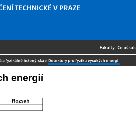
ČENÍ TECHNICKÉ V PRAZE
Fakulty
|
Celoškol
á a fyzikálně inženýrská
>
Detektory pro fyziku vysokých energií
ch energií
Rozsah