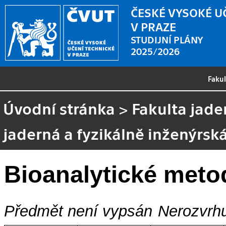
ČESKÉ VYSOKÉ U
V PRAZE
STUDIJNÍ PLÁNY
2025/2026
Faku
Úvodní stránka
>
Fakulta jade
jaderná a fyzikálně inženýrsk
Bioanalytické meto
Předmět není vypsán
Nerozvrhu