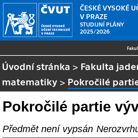
ČESKÉ VYSOKÉ U
V PRAZE
STUDIJNÍ PLÁNY
2025/2026
Faku
Úvodní stránka
>
Fakulta jade
matematiky
>
Pokročilé parti
Pokročilé partie vý
Předmět není vypsán
Nerozvrhu