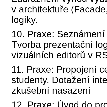
v architektuře (Facade
logiky.
10. Praxe: Seznámení 
Tvorba prezentační log
vizuálních editorů v R
11. Praxe: Propojení c
studenty. Dotažení int
zkušební nasazení
12. Praxe: Úvod do pro