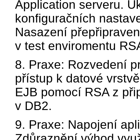
Application serveru. 
konfiguračních nastaven
Nasazení přepřiprave
v test enviromentu RSA
8. Praxe: Rozvedení pr
přístup k datové vrstv
EJB pomocí RSA z přip
v DB2.
9. Praxe: Napojení apl
Zdůraznění výhod využ