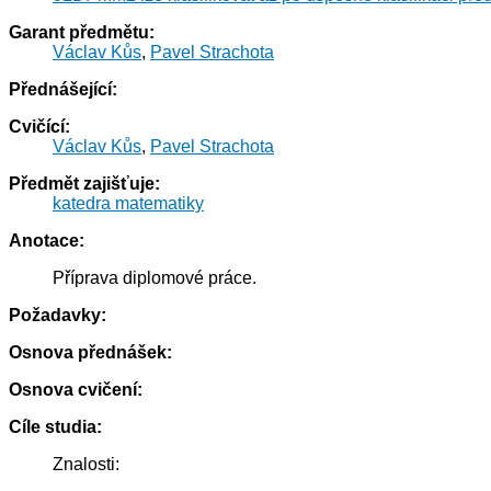
Garant předmětu:
Václav Kůs
,
Pavel Strachota
Přednášející:
Cvičící:
Václav Kůs
,
Pavel Strachota
Předmět zajišťuje:
katedra matematiky
Anotace:
Příprava diplomové práce.
Požadavky:
Osnova přednášek:
Osnova cvičení:
Cíle studia:
Znalosti: