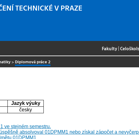
ČENÍ TECHNICKÉ V PRAZE
Fakulty
|
Celoškol
matiky
>
Diplomová práce 2
Jazyk výuky
česky
 ve stejném semestru.
 úspěšně absolvoval 01DPMM1 nebo získal zápočet a nevyčer
předmětu 01DPMM1