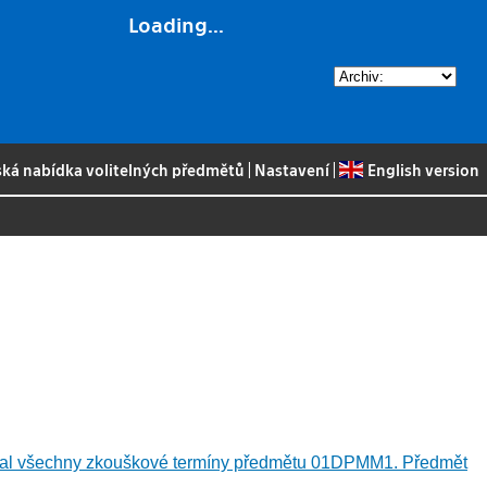
Loading...
ská nabídka volitelných předmětů
|
Nastavení
|
English version
pal všechny zkouškové termíny předmětu 01DPMM1. Předmět