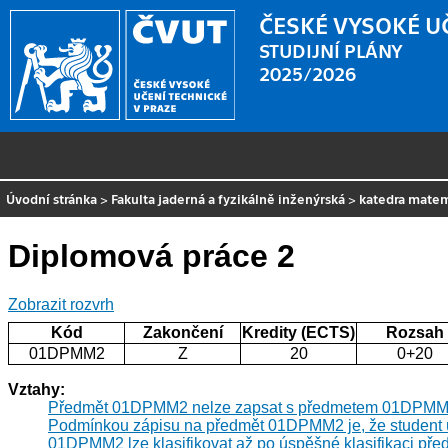
ČESKÉ VYSOKÉ U
STUDIJNÍ PLÁNY
2025/2026
Úvodní stránka
>
Fakulta jaderná a fyzikálně inženýrská
>
katedra mate
Diplomová práce 2
Zobrazit rozvrh
Kód
Zakončení
Kredity (ECTS)
Rozsah
01DPMM2
Z
20
0+20
Vztahy:
Předmět 01DPMM2 nelze zapsat s předmetem 01DPMM1
Podmínkou zápisu na předmět 01DPMM2 je, že student
01DPMM2 lze klasifikovat až po úspěšné klasifikaci 