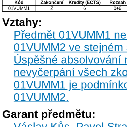
Kód
Zakončení
Kredity (ECTS)
Rozsah
01VUMM1
Z
6
0+6
Vztahy:
Předmět 01VUMM1 nel
01VUMM2 ve stejném 
Úspěšné absolvování n
nevyčerpání všech zk
01VUMM1 je podmínko
01VUMM2.
Garant předmětu:
Václav Kůs
,
Pavel Str