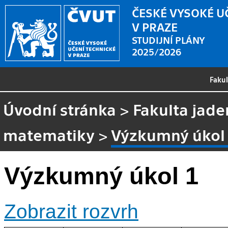
ČESKÉ VYSOKÉ U
V PRAZE
STUDIJNÍ PLÁNY
2025/2026
Faku
Úvodní stránka
>
Fakulta jade
matematiky
>
Výzkumný úkol
Výzkumný úkol 1
Zobrazit rozvrh