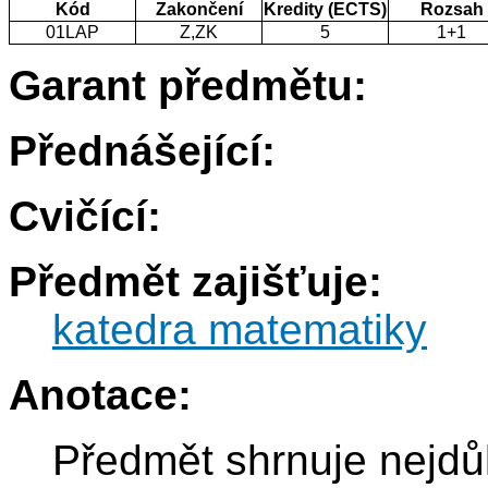
Kód
Zakončení
Kredity (ECTS)
Rozsah
01LAP
Z,ZK
5
1+1
Garant předmětu:
Přednášející:
Cvičící:
Předmět zajišťuje:
katedra matematiky
Anotace:
Předmět shrnuje nejdůle