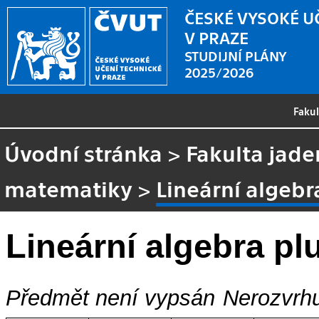
ČESKÉ VYSOKÉ U
V PRAZE
STUDIJNÍ PLÁNY
2025/2026
Faku
Úvodní stránka
>
Fakulta jade
matematiky
>
Lineární algebr
Lineární algebra pl
Předmět není vypsán
Nerozvrhu