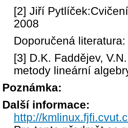
[2] Jiří Pytlíček:Cvič
2008
Doporučená literatura:
[3] D.K. Faddějev, V.
metody lineární algeb
Poznámka:
Další informace:
http://kmlinux.fjfi.cvu