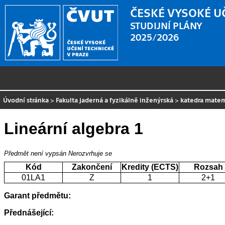
ČESKÉ VYSOKÉ U
STUDIJNÍ PLÁNY
2025/2026
Úvodní stránka
>
Fakulta jaderná a fyzikálně inženýrská
>
katedra mate
Lineární algebra 1
Předmět není vypsán
Nerozvrhuje se
Kód
Zakončení
Kredity (ECTS)
Rozsah
01LA1
Z
1
2+1
Garant předmětu:
Přednášející: