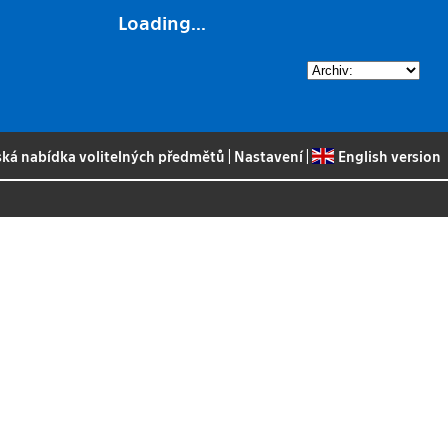
Loading...
ská nabídka volitelných předmětů
|
Nastavení
|
English version