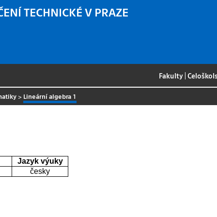
ČENÍ TECHNICKÉ V PRAZE
Fakulty
|
Celoškol
matiky
>
Lineární algebra 1
Jazyk výuky
česky