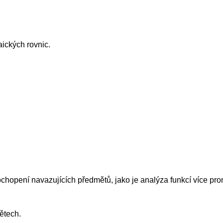
aických rovnic.
ochopení navazujících předmětů, jako je analýza funkcí více p
ětech.