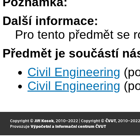
Poznámka:
Další informace:
Pro tento předmět se r
Předmět je součástí nás
Civil Engineering
(po
Civil Engineering
(po
Copyright ©
Jiří Kosek
, 2010–2022 | Copyright ©
ČVUT
, 2010–202
Provozuje
Výpočetní a informační centrum ČVUT