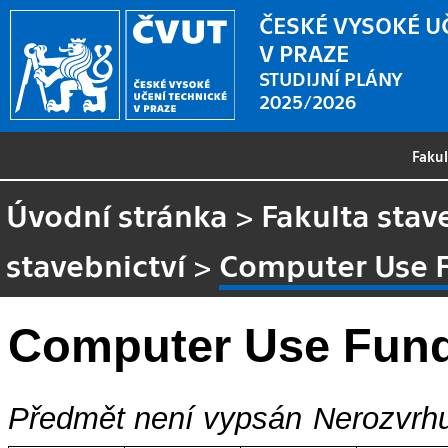
ČESKÉ VYSOKÉ U
V PRAZE
STUDIJNÍ PLÁNY
2025/2026
Faku
Úvodní stránka
>
Fakulta stav
stavebnictví
>
Computer Use 
Computer Use Fun
Předmět není vypsán
Nerozvrhu