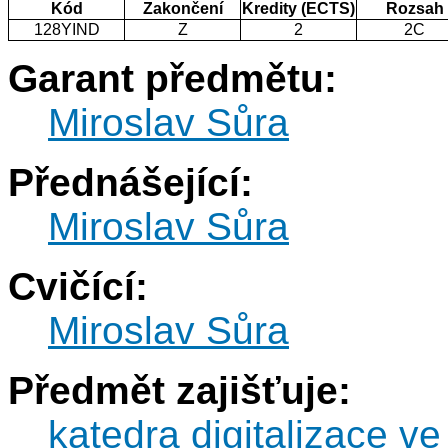
Kód
Zakončení
Kredity (ECTS)
Rozsah
128YIND
Z
2
2C
Garant předmětu:
Miroslav Sůra
Přednášející:
Miroslav Sůra
Cvičící:
Miroslav Sůra
Předmět zajišťuje:
katedra digitalizace ve