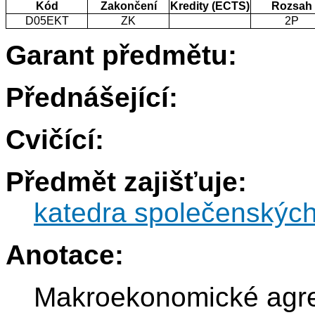
Kód
Zakončení
Kredity (ECTS)
Rozsah
D05EKT
ZK
2P
Garant předmětu:
Přednášející:
Cvičící:
Předmět zajišťuje:
katedra společenskýc
Anotace:
Makroekonomické agregá