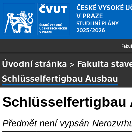
ČESKÉ VYSOKÉ U
V PRAZE
STUDIJNÍ PLÁNY
2025/2026
Faku
Úvodní stránka
>
Fakulta stav
Schlüsselfertigbau Ausbau
Schlüsselfertigbau
Předmět není vypsán
Nerozvrhu