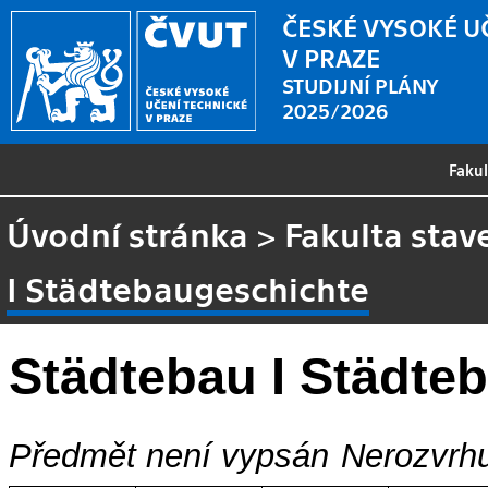
ČESKÉ VYSOKÉ U
V PRAZE
STUDIJNÍ PLÁNY
2025/2026
Faku
Úvodní stránka
>
Fakulta stav
I Städtebaugeschichte
Städtebau I Städte
Předmět není vypsán
Nerozvrhu