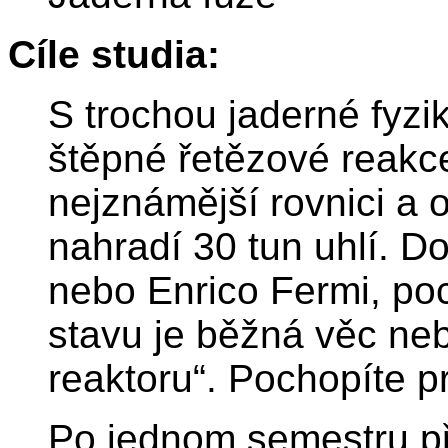
Cíle studia:
S trochou jaderné fyzi
štěpné řetězové reakce
nejznámější rovnici a 
nahradí 30 tun uhlí. Do
nebo Enrico Fermi, poc
stavu je běžná věc neb
reaktoru“. Pochopíte pr
Po jednom semestru p