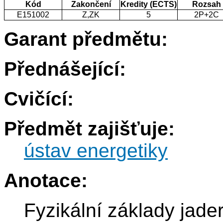
Kód
Zakončení
Kredity (ECTS)
Rozsah
E151002
Z,ZK
5
2P+2C
Garant předmětu:
Přednášející:
Cvičící:
Předmět zajišťuje:
ústav energetiky
Anotace:
Fyzikální základy jade