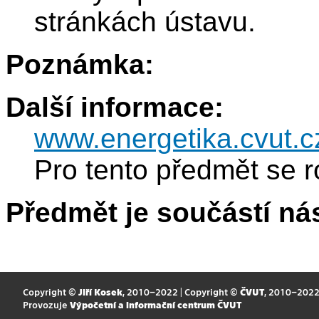
stránkách ústavu.
Poznámka:
Další informace:
www.energetika.cvut.c
Pro tento předmět se r
Předmět je součástí nás
Copyright ©
Jiří Kosek
, 2010–2022 | Copyright ©
ČVUT
, 2010–202
Provozuje
Výpočetní a informační centrum ČVUT