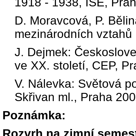
1918 - 1938, ISE, Pra
D. Moravcová, P. Bělina
mezinárodních vztahů 
J. Dejmek: Českoslove
ve XX. století, CEP, P
V. Nálevka: Světová poli
Skřivan ml., Praha 20
Poznámka:
Rozvrh na zimní semest