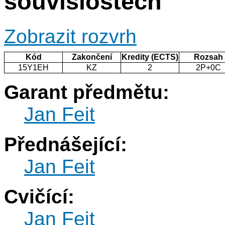
souvislostech
Zobrazit rozvrh
Kód
Zakončení
Kredity (ECTS)
Rozsah
15Y1EH
KZ
2
2P+0C
Garant předmětu:
Jan Feit
Přednášející:
Jan Feit
Cvičící:
Jan Feit