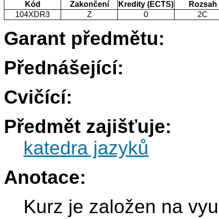
Kód
Zakončení
Kredity (ECTS)
Rozsah
104XDR3
Z
0
2C
Garant předmětu:
Přednášející:
Cvičící:
Předmět zajišťuje:
katedra jazyků
Anotace:
Kurz je založen na vy