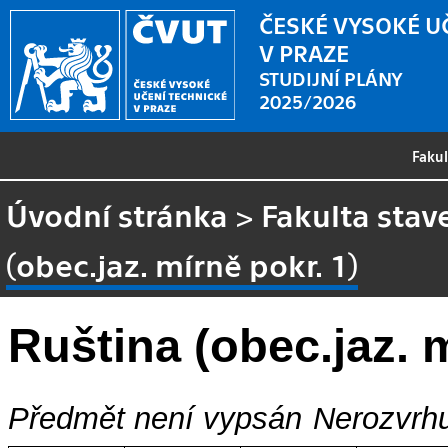
ČESKÉ VYSOKÉ U
V PRAZE
STUDIJNÍ PLÁNY
2025/2026
Faku
Úvodní stránka
>
Fakulta stav
(obec.jaz. mírně pokr. 1)
Ruština (obec.jaz. m
Předmět není vypsán
Nerozvrhu