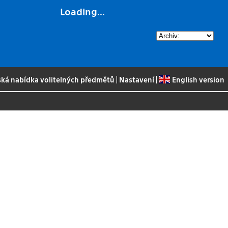
Loading...
ská nabídka volitelných předmětů
|
Nastavení
|
English version