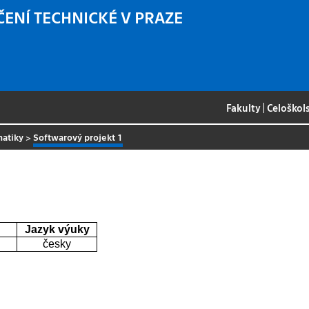
ČENÍ TECHNICKÉ V PRAZE
Fakulty
|
Celoškol
matiky
>
Softwarový projekt 1
Jazyk výuky
česky