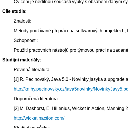
Cvičení je nedílnou součástí výuky s obsahem daným s
Cíle studia:
Znalosti:
Metody používané při práci na softwarových projektech,
Schopnosti:
Použití pracovních nástrojů pro týmovou práci na zadan
Studijní materiály:
Povinná literatura:
[1] R. Pecinovský, Java 5.0 - Novinky jazyka a upgrade a
http://knihy.pecinovsky.cz/java5novinky/NovinkyJavy5.pd
Doporučená literatura:
[2] M. Dashorst, E. Hillenius, Wicket in Action, Manning 
http://wicketinaction.com/
Studijní pomůcky: