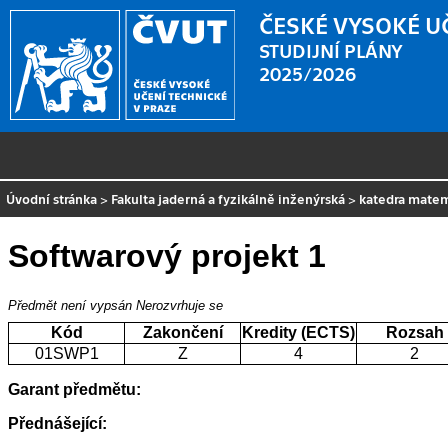
ČESKÉ VYSOKÉ U
STUDIJNÍ PLÁNY
2025/2026
Úvodní stránka
>
Fakulta jaderná a fyzikálně inženýrská
>
katedra mate
Softwarový projekt 1
Předmět není vypsán
Nerozvrhuje se
Kód
Zakončení
Kredity (ECTS)
Rozsah
01SWP1
Z
4
2
Garant předmětu:
Přednášející: