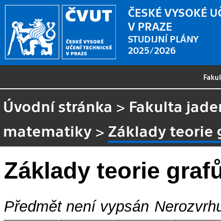
ČESKÉ VYSOKÉ U
V PRAZE
STUDIJNÍ PLÁNY
2025/2026
Faku
Úvodní stránka
>
Fakulta jade
matematiky
>
Základy teorie 
Základy teorie graf
Předmět není vypsán
Nerozvrhu