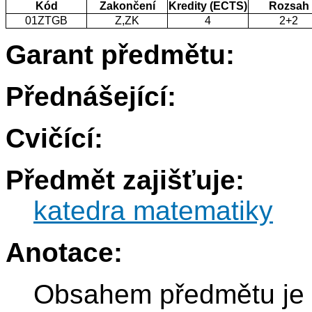
Kód
Zakončení
Kredity (ECTS)
Rozsah
01ZTGB
Z,ZK
4
2+2
Garant předmětu:
Přednášející:
Cvičící:
Předmět zajišťuje:
katedra matematiky
Anotace:
Obsahem předmětu je 