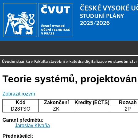
ČESKÉ VYSOKÉ U
STUDIJNÍ PLÁNY
2025/2026
Úvodní stránka
>
Fakulta stavební
>
katedra digitalizace ve stavebnictví
Teorie systémů, projektován
Zobrazit rozvrh
Kód
Zakončení
Kredity (ECTS)
Rozsah
D28TSO
ZK
2P
Garant předmětu:
Jaroslav Klvaňa
Přednášející: