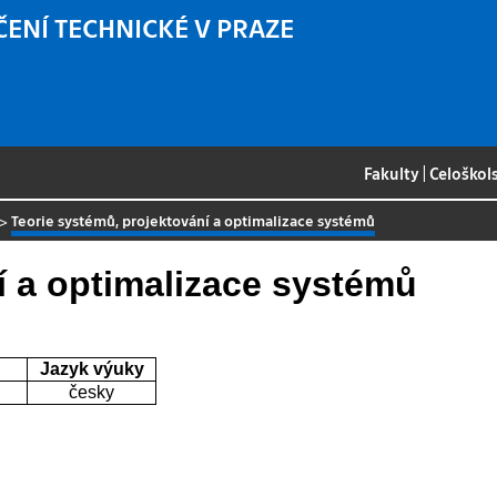
ČENÍ TECHNICKÉ V PRAZE
Fakulty
|
Celoškol
>
Teorie systémů, projektování a optimalizace systémů
í a optimalizace systémů
Jazyk výuky
česky