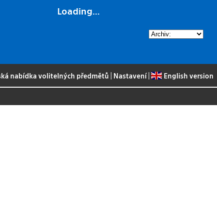
Loading...
ská nabídka volitelných předmětů
|
Nastavení
|
English version