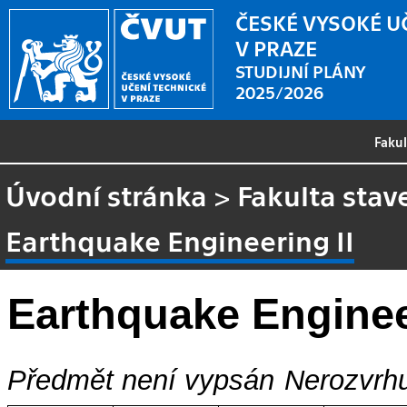
ČESKÉ VYSOKÉ U
V PRAZE
STUDIJNÍ PLÁNY
2025/2026
Faku
Úvodní stránka
>
Fakulta stav
Earthquake Engineering II
Earthquake Enginee
Předmět není vypsán
Nerozvrhu