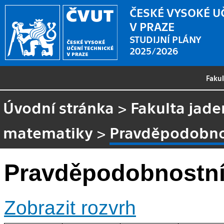
ČESKÉ VYSOKÉ U
V PRAZE
STUDIJNÍ PLÁNY
2025/2026
Faku
Úvodní stránka
>
Fakulta jade
matematiky
>
Pravděpodobno
Pravděpodobnostní
Zobrazit rozvrh