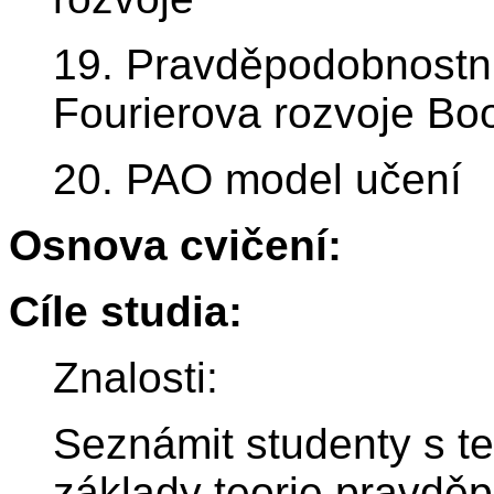
19. Pravděpodobnostní
Fourierova rozvoje Bo
20. PAO model učení
Osnova cvičení:
Cíle studia:
Znalosti:
Seznámit studenty s t
základy teorie pravd