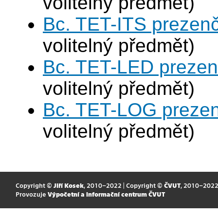
volitelný předmět)
Bc. TET-ITS prezen
volitelný předmět)
Bc. TET-LED prezen
volitelný předmět)
Bc. TET-LOG prezen
volitelný předmět)
Copyright ©
Jiří Kosek
, 2010–2022 | Copyright ©
ČVUT
, 2010–202
Provozuje
Výpočetní a informační centrum ČVUT