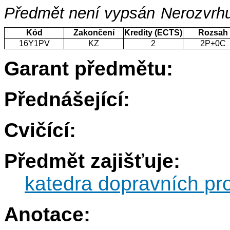
Předmět není vypsán
Nerozvrhu
Kód
Zakončení
Kredity (ECTS)
Rozsah
16Y1PV
KZ
2
2P+0C
Garant předmětu:
Přednášející:
Cvičící:
Předmět zajišťuje:
katedra dopravních pr
Anotace: