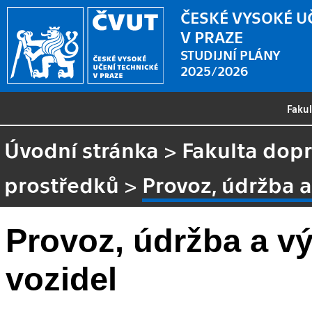
ČESKÉ VYSOKÉ U
V PRAZE
STUDIJNÍ PLÁNY
2025/2026
Faku
Úvodní stránka
>
Fakulta dopr
prostředků
>
Provoz, údržba 
Provoz, údržba a v
vozidel