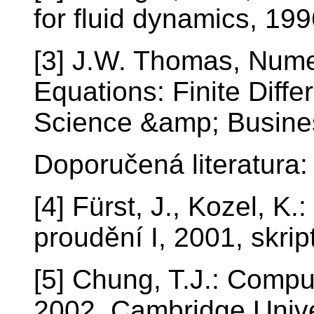
for fluid dynamics, 199
[3] J.W. Thomas, Numeri
Equations: Finite Diff
Science &amp; Busine
Doporučená literatura:
[4] Fürst, J., Kozel, K
proudění I, 2001, skri
[5] Chung, T.J.: Compu
2002, Cambridge Unive