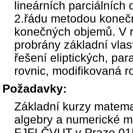
lineárních parciálních 
2.řádu metodou konečn
konečných objemů. V 
probrány základní vla
řešení eliptických, pa
rovnic, modifikovaná r
Požadavky:
Základní kurzy matemat
algebry a numerické m
FJFI ČVUT v Praze 0