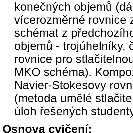
konečných objemů (dál
vícerozměrné rovnice 
schémat z předchozíh
objemů - trojúhelníky, 
rovnice pro stlačitelno
MKO schéma). Kompoz
Navier-Stokesovy rovnic
(metoda umělé stlačite
úloh řešených student
Osnova cvičení: