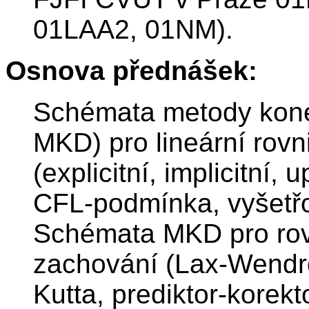
01LAA2, 01NM).
Osnova přednášek:
Schémata metody koneč
MKD) pro lineární rov
(explicitní, implicitní, 
CFL-podmínka, vyšetřov
Schémata MKD pro rovn
zachování (Lax-Wendro
Kutta, prediktor-kore