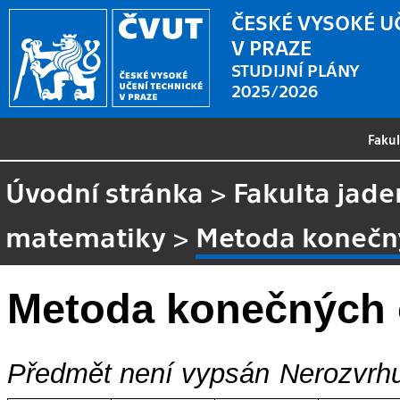
ČESKÉ VYSOKÉ U
V PRAZE
STUDIJNÍ PLÁNY
2025/2026
Faku
Úvodní stránka
>
Fakulta jade
matematiky
>
Metoda konečn
Metoda konečných
Předmět není vypsán
Nerozvrhu