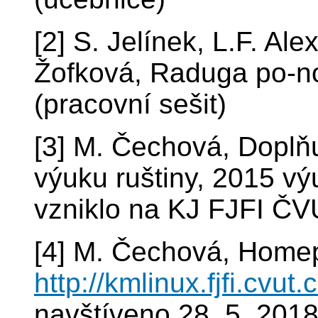
[2] S. Jelínek, L.F. Al
Žofková, Raduga po-n
(pracovní sešit)
[3] M. Čechová, Doplňuj
výuku ruštiny, 2015 vý
vzniklo na KJ FJFI Č
[4] M. Čechová, Home
http://kmlinux.fjfi.cvut
navštíveno 28. 5. 201