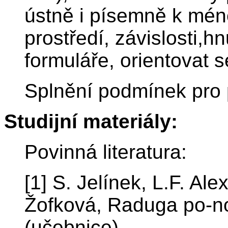
ústně i písemně k mén
prostředí, závislosti,hn
formuláře, orientovat s
Splnění podmínek pro 
Studijní materiály:
Povinná literatura:
[1] S. Jelínek, L.F. Al
Žofková, Raduga po-n
(učebnice)