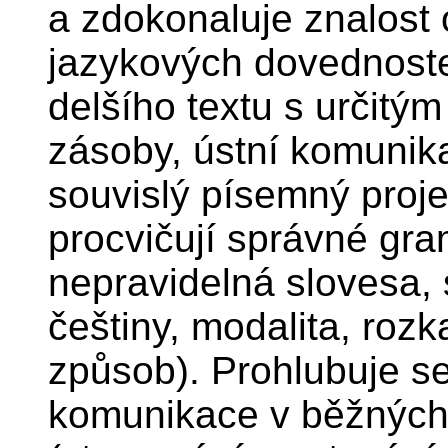
a zdokonaluje znalost
jazykových dovednost
delšího textu s určit
zásoby, ústní komunik
souvislý písemný proje
procvičují správné gra
nepravidelná slovesa,
češtiny, modalita, roz
způsob). Prohlubuje s
komunikace v běžných 