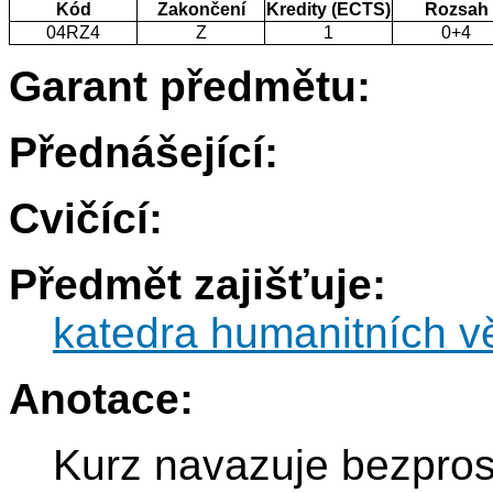
Kód
Zakončení
Kredity (ECTS)
Rozsah
04RZ4
Z
1
0+4
Garant předmětu:
Přednášející:
Cvičící:
Předmět zajišťuje:
katedra humanitních v
Anotace:
Kurz navazuje bezpros