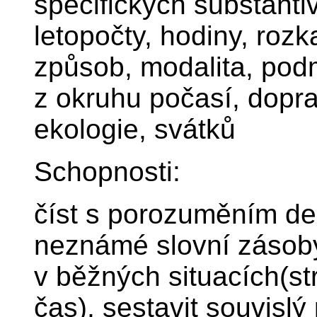
specifických substanti
letopočty, hodiny, roz
způsob, modalita, pod
z okruhu počasí, dopra
ekologie, svátků
Schopnosti:
číst s porozuměním del
neznámé slovní zásob
v běžných situacích(st
čas), sestavit souvislý