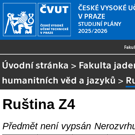
ČESKÉ VYSOKÉ U
V PRAZE
STUDIJNÍ PLÁNY
2025/2026
Faku
Úvodní stránka
>
Fakulta jade
humanitních věd a jazyků
>
R
Ruština Z4
Předmět není vypsán
Nerozvrhu