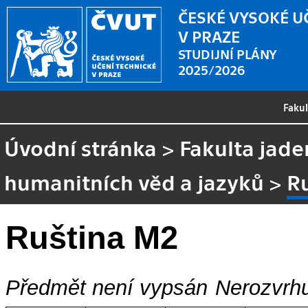
ČESKÉ VYSOKÉ U
V PRAZE
STUDIJNÍ PLÁNY
2025/2026
Faku
Úvodní stránka
>
Fakulta jade
humanitních věd a jazyků
>
R
Ruština M2
Předmět není vypsán
Nerozvrhu