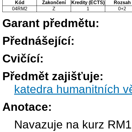
Kód
Zakončení
Kredity (ECTS)
Rozsah
04RM2
Z
1
0+2
Garant předmětu:
Přednášející:
Cvičící:
Předmět zajišťuje:
katedra humanitních v
Anotace:
Navazuje na kurz RM1