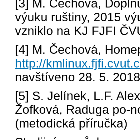
[3] M. Čechová, Doplňuj
výuku ruštiny, 2015 vý
vzniklo na KJ FJFI Č
[4] M. Čechová, Home
http://kmlinux.fjfi.cvut
navštíveno 28. 5. 201
[5] S. Jelínek, L.F. Al
Žofková, Raduga po-n
(metodická příručka)