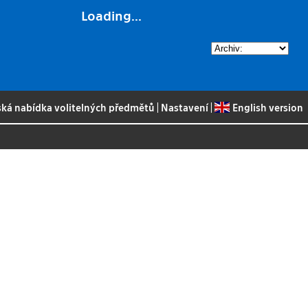
Loading...
ská nabídka volitelných předmětů
|
Nastavení
|
English version