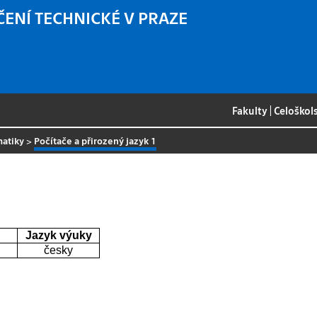
ČENÍ TECHNICKÉ V PRAZE
Fakulty
|
Celoškol
matiky
>
Počítače a přirozený jazyk 1
Jazyk výuky
česky