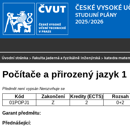
ČESKÉ VYSOKÉ U
STUDIJNÍ PLÁNY
2025/2026
Úvodní stránka
>
Fakulta jaderná a fyzikálně inženýrská
>
katedra mate
Počítače a přirozený jazyk 1
Předmět není vypsán
Nerozvrhuje se
Kód
Zakončení
Kredity (ECTS)
Rozsah
01POPJ1
Z
2
0+2
Garant předmětu:
Přednášející: