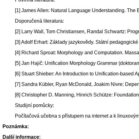
[1] James Allen: Natural Language Understanding. The
Doporučená literatura:
[2] Larry Wall, Tom Christiansen, Randal Schwartz: Pro
[3] Adolf Erhart: Základy jazykovědy. Státní pedagogické
[4] Richard Sproat: Morphology and Computation. Massa
[5] Jan Hajič: Unification Morphology Grammar (doktoran
[6] Stuart Shieber: An Introduction to Unification-based
[7] Sandra Kübler, Ryan McDonald, Joakim Nivre: Depe
[8] Christopher D. Manning, Hinrich Schütze: Foundatio
Studijní pomůcky:
Počítačová učebna s přístupem na internet a k linuxovým 
Poznámka:
Další informace: