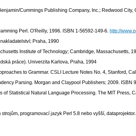
 Benjamin/Cummings Publishing Company, Inc.; Redwood City, C
gramming Perl. O'Reilly, 1996. ISBN 1-56592-149-6.
http://www.p
 nakladatelství; Praha, 1990
chusetts Institute of Technology; Cambridge, Massachusetts, 1
dská práce). Univerzita Karlova, Praha, 1994
 Approaches to Grammar. CSLI Lecture Notes No. 4, Stanford, Cal
ndency Parsing. Morgan and Claypool Publishers; 2009. ISBN 
ns of Statistical Natural Language Processing. The MIT Press,
strojům, programovací jazyk Perl 5.8 nebo vyšší, dataprojektor.