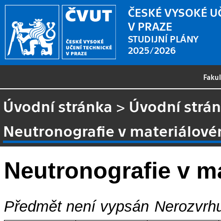
ČESKÉ VYSOKÉ U
V PRAZE
STUDIJNÍ PLÁNY
2025/2026
Faku
Úvodní stránka
>
Úvodní strá
Neutronografie v materiálov
Neutronografie v 
Předmět není vypsán
Nerozvrhu