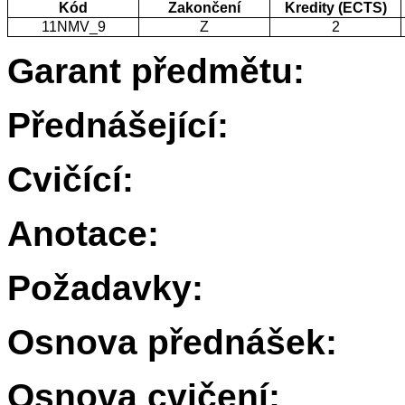
Kód
Zakončení
Kredity (ECTS)
11NMV_9
Z
2
Garant předmětu:
Přednášející:
Cvičící:
Anotace:
Požadavky:
Osnova přednášek:
Osnova cvičení: