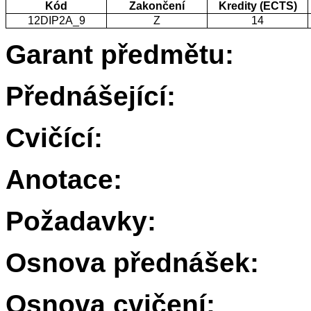
Kód
Zakončení
Kredity (ECTS)
12DIP2A_9
Z
14
Garant předmětu:
Přednášející:
Cvičící:
Anotace:
Požadavky:
Osnova přednášek:
Osnova cvičení: