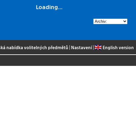
Loading...
ská nabídka volitelných předmětů
|
Nastavení
|
English version