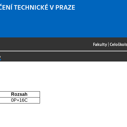
ČENÍ TECHNICKÉ V PRAZE
Fakulty
|
Celoškol
e
Rozsah
0P+16C