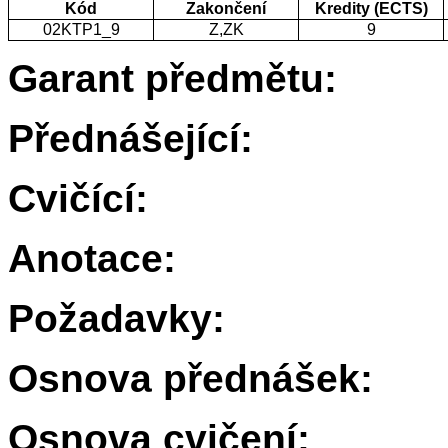
Kód
Zakončení
Kredity (ECTS)
02KTP1_9
Z,ZK
9
Garant předmětu:
Přednášející:
Cvičící:
Anotace:
Požadavky:
Osnova přednášek:
Osnova cvičení: