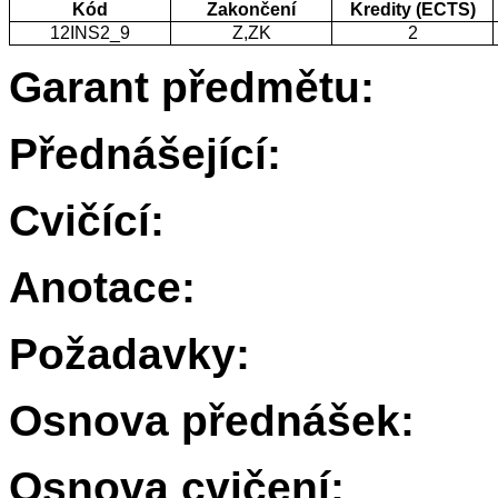
Kód
Zakončení
Kredity (ECTS)
12INS2_9
Z,ZK
2
Garant předmětu:
Přednášející:
Cvičící:
Anotace:
Požadavky:
Osnova přednášek:
Osnova cvičení: