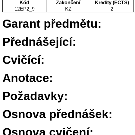
Kód
Zakončení
Kredity (ECTS)
12EP2_9
KZ
2
Garant předmětu:
Přednášející:
Cvičící:
Anotace:
Požadavky:
Osnova přednášek:
Osnova cvičení: