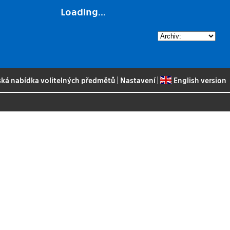
Loading...
ská nabídka volitelných předmětů
|
Nastavení
|
English version