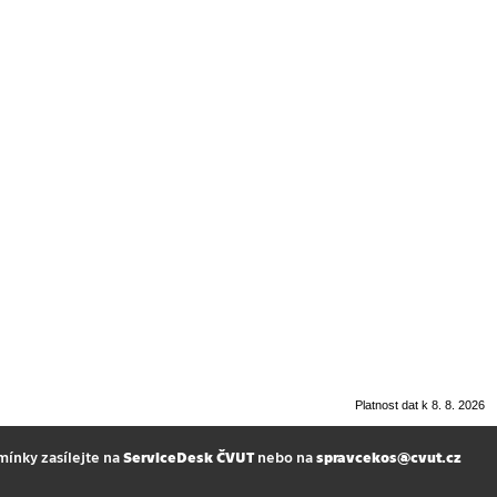
Platnost dat k 8. 8. 2026
mínky zasílejte na
ServiceDesk ČVUT
nebo na
spravcekos@cvut.cz