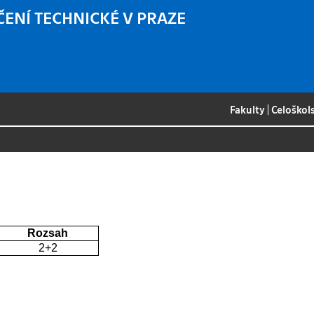
ČENÍ TECHNICKÉ V PRAZE
Fakulty
|
Celoškol
Rozsah
2+2