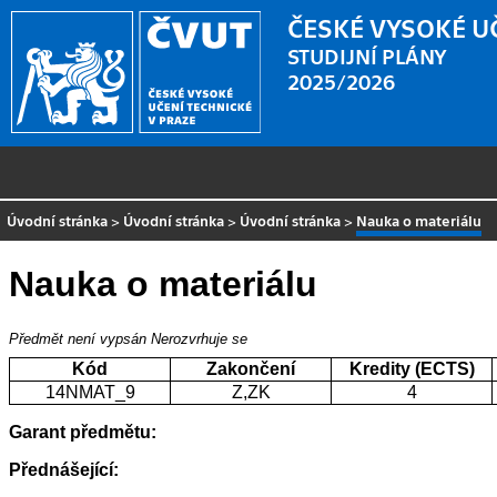
ČESKÉ VYSOKÉ U
STUDIJNÍ PLÁNY
2025/2026
Úvodní stránka
>
Úvodní stránka
>
Úvodní stránka
>
Nauka o materiálu
Nauka o materiálu
Předmět není vypsán
Nerozvrhuje se
Kód
Zakončení
Kredity (ECTS)
14NMAT_9
Z,ZK
4
Garant předmětu:
Přednášející: