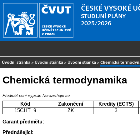
ČESKÉ VYSOKÉ U
STUDIJNÍ PLÁNY
2025/2026
Úvodní stránka
>
Úvodní stránka
>
Úvodní stránka
>
Chemická termodyn
Chemická termodynamika
Předmět není vypsán
Nerozvrhuje se
Kód
Zakončení
Kredity (ECTS)
15CHT_9
ZK
3
Garant předmětu:
Přednášející: