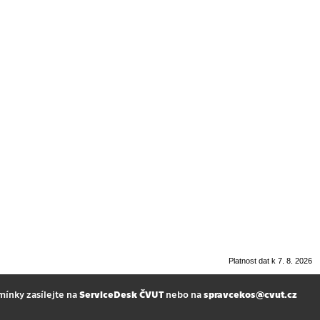
Platnost dat k 7. 8. 2026
mínky zasílejte na
ServiceDesk ČVUT
nebo na
spravcekos@cvut.cz