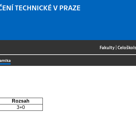
ČENÍ TECHNICKÉ V PRAZE
Fakulty
|
Celoškol
amika
Rozsah
3+0