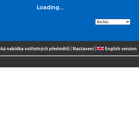
Loading...
ská nabídka volitelných předmětů
|
Nastavení
|
English version