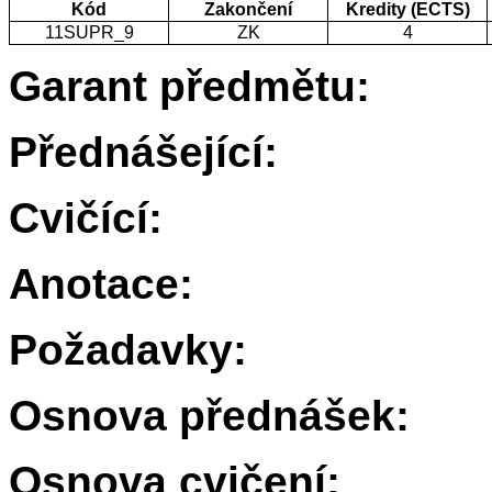
Kód
Zakončení
Kredity (ECTS)
11SUPR_9
ZK
4
Garant předmětu:
Přednášející:
Cvičící:
Anotace:
Požadavky:
Osnova přednášek:
Osnova cvičení: