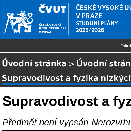
ČESKÉ VYSOKÉ U
V PRAZE
STUDIJNÍ PLÁNY
2025/2026
Faku
Úvodní stránka
>
Úvodní strá
Supravodivost a fyzika nízkýc
Supravodivost a fyz
Předmět není vypsán
Nerozvrhu