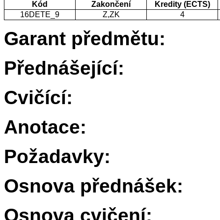
Kód
Zakončení
Kredity (ECTS)
16DETE_9
Z,ZK
4
Garant předmětu:
Přednášející:
Cvičící:
Anotace:
Požadavky:
Osnova přednášek:
Osnova cvičení: