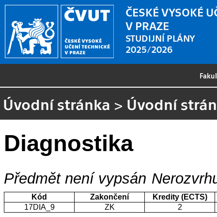
ČESKÉ VYSOKÉ U
V PRAZE
STUDIJNÍ PLÁNY
2025/2026
Faku
Úvodní stránka
>
Úvodní strá
Diagnostika
Předmět není vypsán
Nerozvrhu
Kód
Zakončení
Kredity (ECTS)
17DIA_9
ZK
2