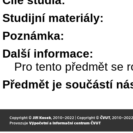
Cíle studia:
Studijní materiály:
Poznámka:
Další informace:
Pro tento předmět se r
Předmět je součástí nás
Copyright ©
Jiří Kosek
, 2010–2022 | Copyright ©
ČVUT
, 2010–202
Provozuje
Výpočetní a informační centrum ČVUT