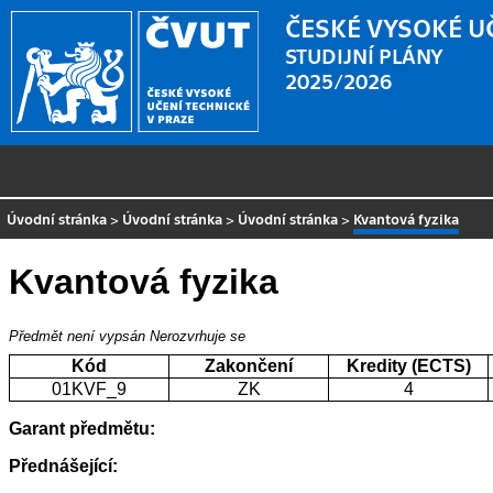
ČESKÉ VYSOKÉ U
STUDIJNÍ PLÁNY
2025/2026
Úvodní stránka
>
Úvodní stránka
>
Úvodní stránka
>
Kvantová fyzika
Kvantová fyzika
Předmět není vypsán
Nerozvrhuje se
Kód
Zakončení
Kredity (ECTS)
01KVF_9
ZK
4
Garant předmětu:
Přednášející: