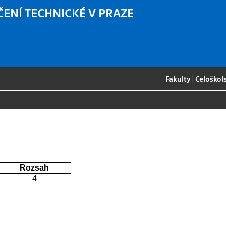
ČENÍ TECHNICKÉ V PRAZE
Fakulty
|
Celoškol
Rozsah
4