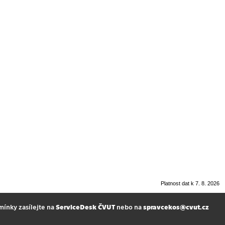
Platnost dat k 7. 8. 2026
mínky zasílejte na
ServiceDesk ČVUT
nebo na
spravcekos@cvut.cz