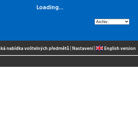
Loading...
ská nabídka volitelných předmětů
|
Nastavení
|
English version