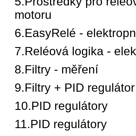
5.Prostředky pro relé
motoru
6.EasyRelé - elektrop
7.Reléová logika - ele
8.Filtry - měření
9.Filtry + PID reguláto
10.PID regulátory
11.PID regulátory