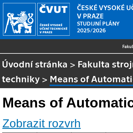
ČESKÉ VYSOKÉ U
V PRAZE
STUDIJNÍ PLÁNY
2025/2026
Faku
Úvodní stránka
>
Fakulta stroj
techniky
>
Means of Automatic
Means of Automatic 
Zobrazit rozvrh