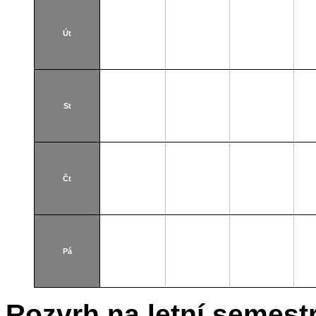
mikropočítačů
Út
St
Čt
Pá
Rozvrh na letní semest