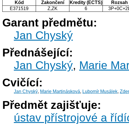
Kód
Zakončení
Kredity (ECTS)
Rozsah
E371519
Z,ZK
6
3P+0C+2
Garant předmětu:
Jan Chyský
Přednášející:
Jan Chyský
,
Marie Mar
Cvičící:
Jan Chyský
,
Marie Martinásková
,
Lubomír Musálek
,
Zde
Předmět zajišťuje:
ústav přístrojové a řídí