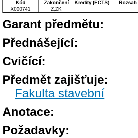
Kód
Zakončení
Kredity (ECTS)
Rozsah
X000741
Z,ZK
Garant předmětu:
Přednášející:
Cvičící:
Předmět zajišťuje:
Fakulta stavební
Anotace:
Požadavky: