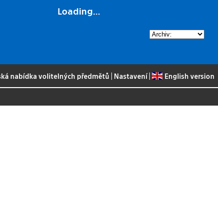
Loading...
ská nabídka volitelných předmětů
|
Nastavení
|
English version