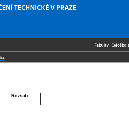
ČENÍ TECHNICKÉ V PRAZE
Fakulty
|
Celoškol
ics
Rozsah