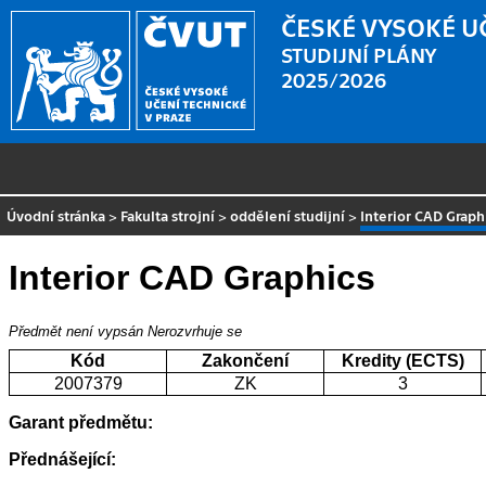
ČESKÉ VYSOKÉ U
STUDIJNÍ PLÁNY
2025/2026
Úvodní stránka
>
Fakulta strojní
>
oddělení studijní
>
Interior CAD Graph
Interior CAD Graphics
Předmět není vypsán
Nerozvrhuje se
Kód
Zakončení
Kredity (ECTS)
2007379
ZK
3
Garant předmětu:
Přednášející: