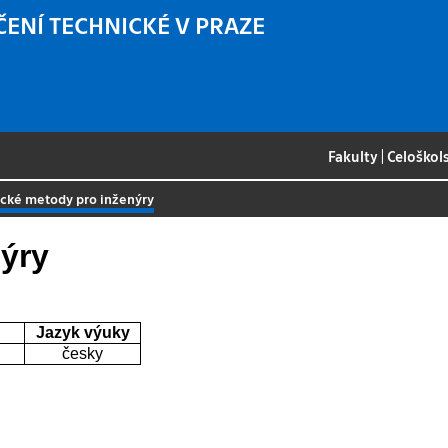
ČENÍ TECHNICKÉ V PRAZE
Fakulty
|
Celoškol
cké metody pro inženýry
ýry
Jazyk výuky
česky