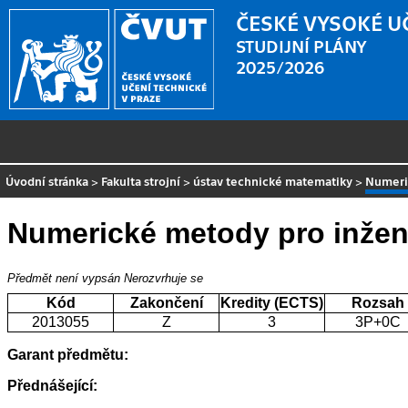
ČESKÉ VYSOKÉ U
STUDIJNÍ PLÁNY
2025/2026
Úvodní stránka
>
Fakulta strojní
>
ústav technické matematiky
>
Numeri
Numerické metody pro inžen
Předmět není vypsán
Nerozvrhuje se
Kód
Zakončení
Kredity (ECTS)
Rozsah
2013055
Z
3
3P+0C
Garant předmětu:
Přednášející: