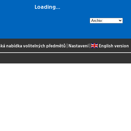
Loading...
ská nabídka volitelných předmětů
|
Nastavení
|
English version