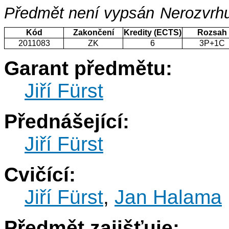
Předmět není vypsán
Nerozvrhu
Kód
Zakončení
Kredity (ECTS)
Rozsah
2011083
ZK
6
3P+1C
Garant předmětu:
Jiří Fürst
Přednášející:
Jiří Fürst
Cvičící:
Jiří Fürst
,
Jan Halama
Předmět zajišťuje: