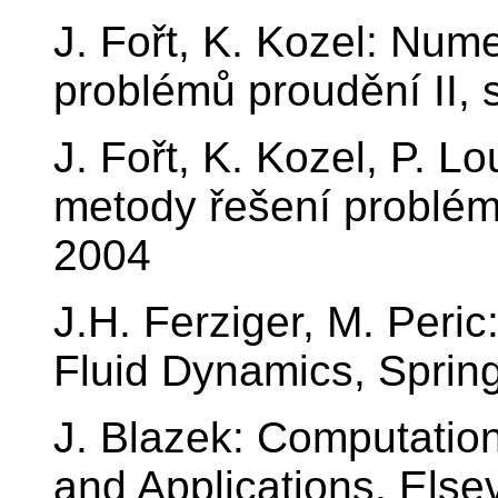
J. Fořt, K. Kozel: Num
problémů proudění II, 
J. Fořt, K. Kozel, P. L
metody řešení problémů
2004
J.H. Ferziger, M. Peri
Fluid Dynamics, Sprin
J. Blazek: Computation
and Applications, Else