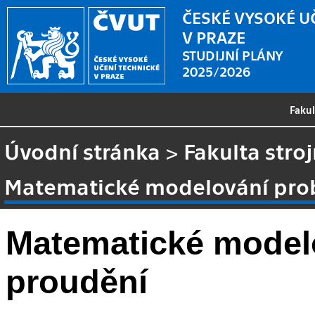
ČESKÉ VYSOKÉ U
V PRAZE
STUDIJNÍ PLÁNY
2025/2026
Faku
Úvodní stránka
>
Fakulta stroj
Matematické modelování pro
Matematické model
proudění