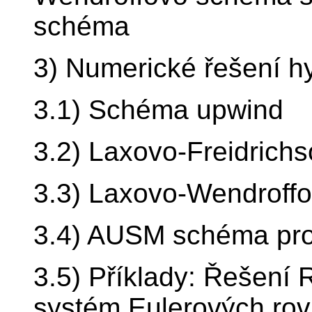
schéma
3) Numerické řešení h
3.1) Schéma upwind
3.2) Laxovo-Freidrich
3.3) Laxovo-Wendrof
3.4) AUSM schéma pro
3.5) Příklady: Řešení
systém Eulerových rovn