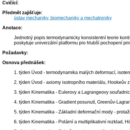
Cvičící:
Předmět zajišťuje:
ústav mechaniky, biomechaniky a mechatroniky
Anotace:
Jednotný popis termodynamicky konsistentní teorie konti
poskytuje univerzální platformu pro hlubší pochopení p
Požadavky:
Osnova přednášek:
1. týden Úvod - termodynamika malých deformací, isotermic
2. týden Úvod - axiomy isotropního materiálu, Hookeův z
3. týden Kinematika - Eulerovy a Lagrangeovy souřadnice
4. týden Kinematika - Gradient posunutí, Greenův-Lagra
5. týden Kinematika - Základní deformační mody - protaž
6. týden Kinematika - Polární a multiplikativní rozklad, 