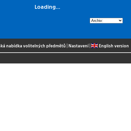
Loading...
ská nabídka volitelných předmětů
|
Nastavení
|
English version