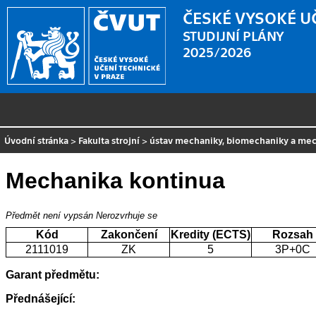
ČESKÉ VYSOKÉ U
STUDIJNÍ PLÁNY
2025/2026
Úvodní stránka
>
Fakulta strojní
>
ústav mechaniky, biomechaniky a mec
Mechanika kontinua
Předmět není vypsán
Nerozvrhuje se
Kód
Zakončení
Kredity (ECTS)
Rozsah
2111019
ZK
5
3P+0C
Garant předmětu:
Přednášející: