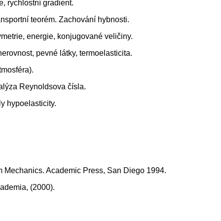
, rychlostní gradient.
ansportní teorém. Zachování hybnosti.
ymetrie, energie, konjugované veličiny.
rovnost, pevné látky, termoelasticita.
tmosféra).
alýza Reynoldsova čísla.
y hypoelasticity.
m Mechanics. Academic Press, San Diego 1994.
ademia, (2000).