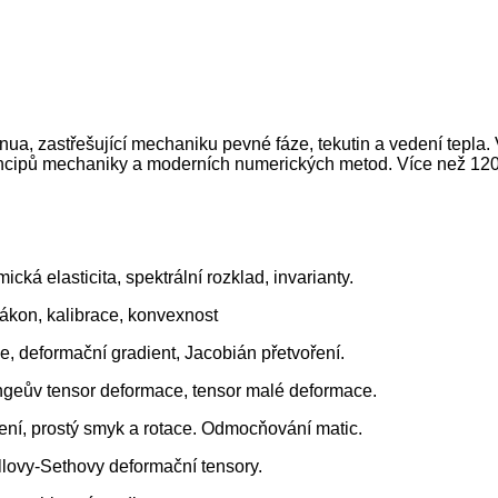
nua, zastřešující mechaniku pevné fáze, tekutin a vedení tepl
rincipů mechaniky a moderních numerických metod. Více než 120
ká elasticita, spektrální rozklad, invarianty.
ákon, kalibrace, konvexnost
, deformační gradient, Jacobián přetvoření.
ngeův tensor deformace, tensor malé deformace.
ení, prostý smyk a rotace. Odmocňování matic.
Hillovy-Sethovy deformační tensory.