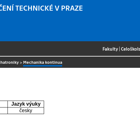
ČENÍ TECHNICKÉ V PRAZE
Fakulty
|
Celoškol
hatroniky
>
Mechanika kontinua
Jazyk výuky
česky