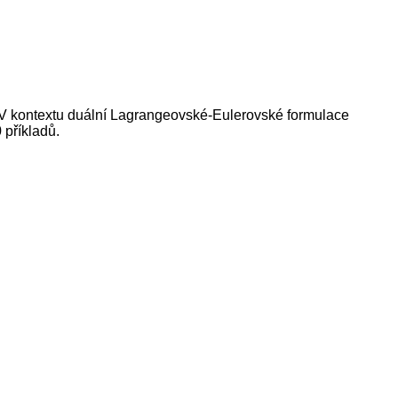
a. V kontextu duální Lagrangeovské-Eulerovské formulace
 příkladů.