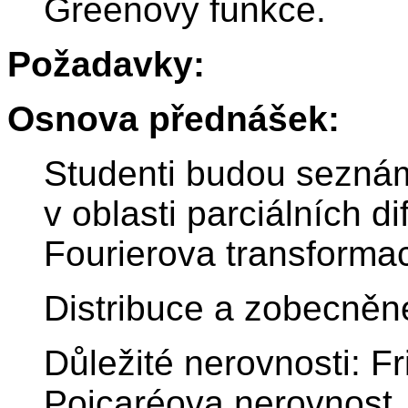
Greenovy funkce.
Požadavky:
Osnova přednášek:
Studenti budou sezná
v oblasti parciálních di
Fourierova transformace
Distribuce a zobecněn
Důležité nerovnosti: F
Poicaréova nerovnost,