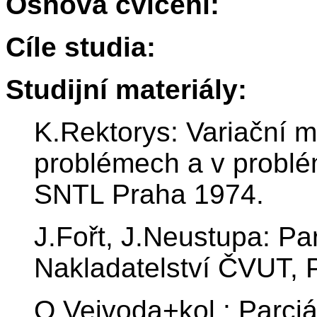
Osnova cvičení:
Cíle studia:
Studijní materiály:
K.Rektorys: Variační 
problémech a v problé
SNTL Praha 1974.
J.Fořt, J.Neustupa: Par
Nakladatelství ČVUT, 
O.Vejvoda+kol.: Parciál