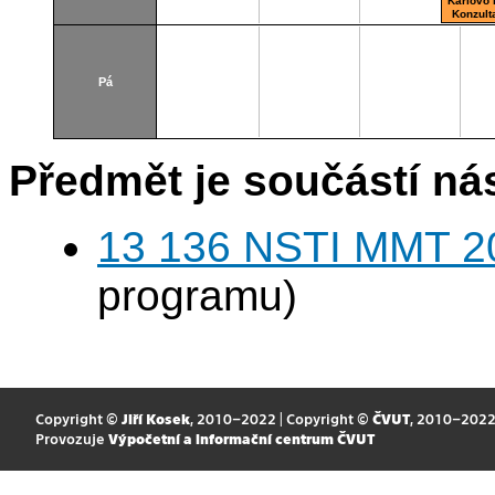
Karlovo
Konzult
místn
Pá
Předmět je součástí nás
13 136 NSTI MMT 2
programu)
Copyright ©
Jiří Kosek
, 2010–2022 | Copyright ©
ČVUT
, 2010–202
Provozuje
Výpočetní a informační centrum ČVUT