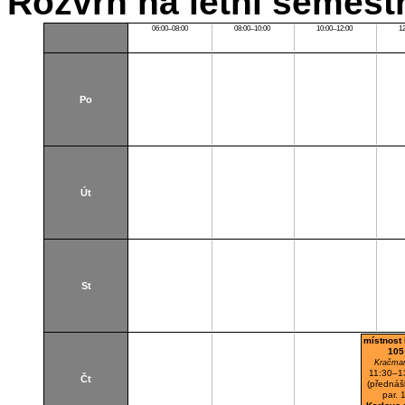
Rozvrh na letní semest
06:00–08:00
08:00–10:00
10:00–12:00
1
Po
Út
St
místnost 
105
Kračmar
11:30–1
Čt
(předná
par. 1