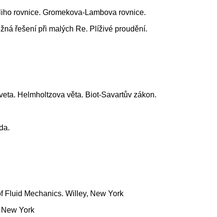
lliho rovnice. Gromekova-Lambova rovnice.
ižná řešení při malých Re. Plíživé proudění.
eta. Helmholtzova věta. Biot-Savartův zákon.
da.
of Fluid Mechanics. Willey, New York
, New York