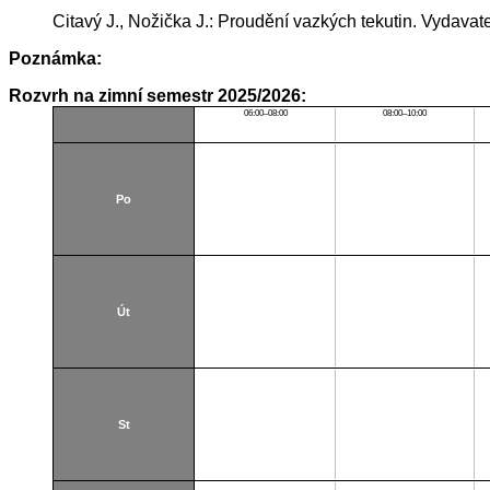
Citavý J., Nožička J.: Proudění vazkých tekutin. Vydav
Poznámka:
Rozvrh na zimní semestr 2025/2026:
06:00–08:00
08:00–10:00
Po
Út
St