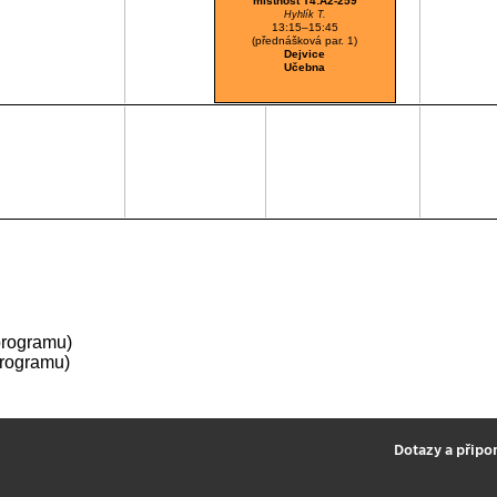
místnost T4:A2-259
Hyhlík T.
13:15–15:45
(přednášková par. 1)
Dejvice
Učebna
programu)
programu)
2
Dotazy a připo