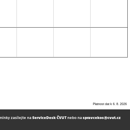
Platnost dat k 6. 8. 2026
mínky zasílejte na
ServiceDesk ČVUT
nebo na
spravcekos@cvut.cz