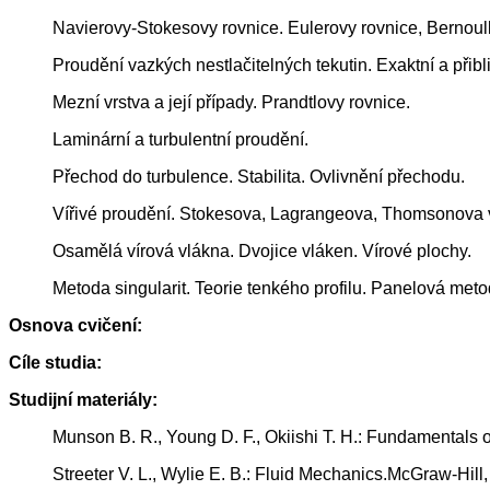
Navierovy-Stokesovy rovnice. Eulerovy rovnice, Bernou
Proudění vazkých nestlačitelných tekutin. Exaktní a přibl
Mezní vrstva a její případy. Prandtlovy rovnice.
Laminární a turbulentní proudění.
Přechod do turbulence. Stabilita. Ovlivnění přechodu.
Vířivé proudění. Stokesova, Lagrangeova, Thomsonova v
Osamělá vírová vlákna. Dvojice vláken. Vírové plochy.
Metoda singularit. Teorie tenkého profilu. Panelová meto
Osnova cvičení:
Cíle studia:
Studijní materiály:
Munson B. R., Young D. F., Okiishi T. H.: Fundamentals 
Streeter V. L., Wylie E. B.: Fluid Mechanics.McGraw-Hill