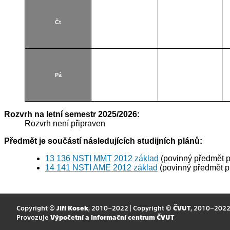
Čt
Pá
Rozvrh na letní semestr 2025/2026:
Rozvrh není připraven
Předmět je součástí následujících studijních plánů:
13 136 NSTI MMT 2012 základ
(povinný předmět 
14 141 NSTI AME 2012 základ
(povinný předmět 
Copyright ©
Jiří Kosek
, 2010–2022 | Copyright ©
ČVUT
, 2010–202
Provozuje
Výpočetní a informační centrum ČVUT