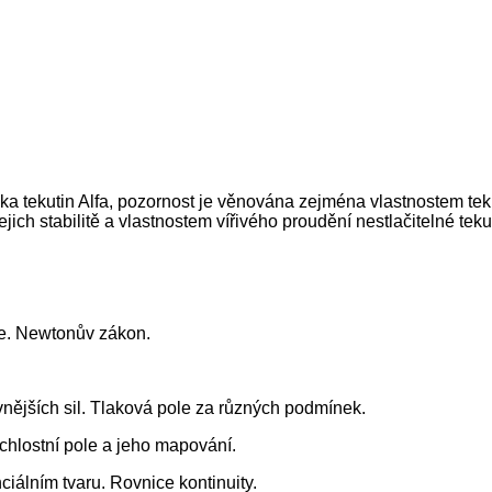
a tekutin Alfa, pozornost je věnována zejména vlastnostem tek
ch stabilitě a vlastnostem vířivého proudění nestlačitelné tekut
gie. Newtonův zákon.
 vnějších sil. Tlaková pole za různých podmínek.
chlostní pole a jeho mapování.
ciálním tvaru. Rovnice kontinuity.