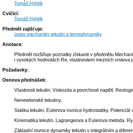
Tomáš Hyhlík
Cvičící:
Tomáš Hyhlík
Předmět zajišťuje:
ústav mechaniky tekutin a termodynamiky
Anotace:
Předmět rozšiřuje poznatky získané v předmětu Mechanik
i vysokých hodnotách Re, vlastnostem mezních vrsteva jeji
Požadavky:
Osnova přednášek:
Vlastnosti tekutin. Viskozita a povrchové napětí. Reolo
Nenewtonské tekutiny.
Statika tekutin. Eulerova rovnice hydrostatiky. Potenciál
Kinematika tekutin. Lagrangeova a Eulerova metoda. Ry
Základní rovnice dynamiky tekutin v integrálním a diferen