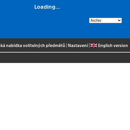
Loading...
ská nabídka volitelných předmětů
|
Nastavení
|
English version