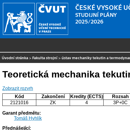
ČESKÉ VYSOKÉ U
STUDIJNÍ PLÁNY
2025/2026
Úvodní stránka
>
Fakulta strojní
>
ústav mechaniky tekutin a termodyn
Teoretická mechanika tekuti
Zobrazit rozvrh
Kód
Zakončení
Kredity (ECTS)
Rozsah
2121016
ZK
4
3P+0C
Garant předmětu:
Tomáš Hyhlík
Přednášející: