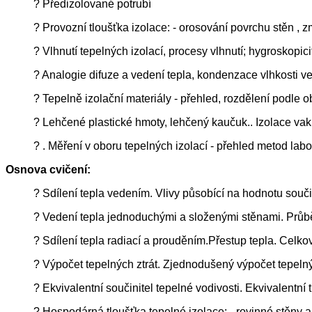
? Předizolované potrubí
? Provozní tloušťka izolace: - orosování povrchu stěn , 
? Vlhnutí tepelných izolací, procesy vlhnutí; hygroskopic
? Analogie difuze a vedení tepla, kondenzace vlhkosti ve
? Tepelně izolační materiály - přehled, rozdělení podle obla
? Lehčené plastické hmoty, lehčený kaučuk.. Izolace va
? . Měření v oboru tepelných izolací - přehled metod lab
Osnova cvičení:
? Sdílení tepla vedením. Vlivy působící na hodnotu souči
? Vedení tepla jednoduchými a složenými stěnami. Průběh
? Sdílení tepla radiací a prouděním.Přestup tepla. Celkov
? Výpočet tepelných ztrát. Zjednodušený výpočet tepelnýc
? Ekvivalentní součinitel tepelné vodivosti. Ekvivalentní
? Hospodárná tloušťka tepelné izolace: - rovinné stěny a p