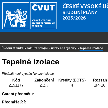
ČESKÉ VYSOKÉ U
STUDIJNÍ PLÁNY
2025/2026
Úvodní stránka
>
Fakulta strojní
>
ústav energetiky
>
Tepelné izolace
Tepelné izolace
Předmět není vypsán
Nerozvrhuje se
Kód
Zakončení
Kredity (ECTS)
Rozsah
2151177
Z,ZK
4
1P+1C
Garant předmětu:
Přednášející: