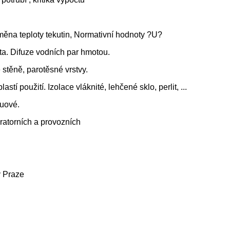
změna teploty tekutin, Normativní hodnoty ?U?
ita. Difuze vodních par hmotou.
 stěně, parotěsné vrstvy.
stí použití. Izolace vláknité, lehčené sklo, perlit, ...
kuové.
oratorních a provozních
v Praze