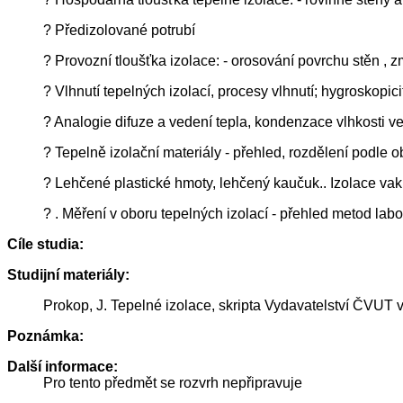
? Předizolované potrubí
? Provozní tloušťka izolace: - orosování povrchu stěn , 
? Vlhnutí tepelných izolací, procesy vlhnutí; hygroskopic
? Analogie difuze a vedení tepla, kondenzace vlhkosti ve
? Tepelně izolační materiály - přehled, rozdělení podle obla
? Lehčené plastické hmoty, lehčený kaučuk.. Izolace va
? . Měření v oboru tepelných izolací - přehled metod lab
Cíle studia:
Studijní materiály:
Prokop, J. Tepelné izolace, skripta Vydavatelství ČVUT 
Poznámka:
Další informace:
Pro tento předmět se rozvrh nepřipravuje