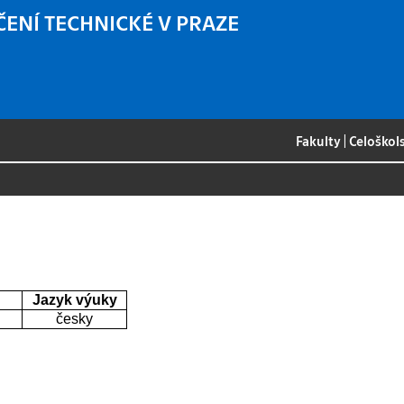
ČENÍ TECHNICKÉ V PRAZE
Fakulty
|
Celoškol
Jazyk výuky
česky