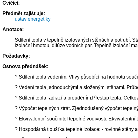
Cvičící:
Předmět zajišťuje:
ústav energetiky
Anotace:
Sdílení tepla v tepelně izolovaných stěnách a potrubí. St
izolační hmotou, difúze vodních par. Tepelně izolační mat
Požadavky:
Osnova přednášek:
? Sdílení tepla vedením. Vlivy působící na hodnotu souči
? Vedení tepla jednoduchými a složenými stěnami. Průběh
? Sdílení tepla radiací a prouděním.Přestup tepla. Celkov
? Výpočet tepelných ztrát. Zjednodušený výpočet tepelnýc
? Ekvivalentní součinitel tepelné vodivosti. Ekvivalentní
? Hospodárná tloušťka tepelné izolace: - rovinné stěny a p