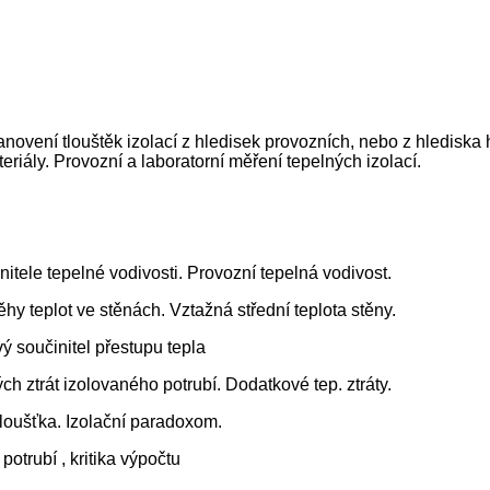
anovení tlouštěk izolací z hledisek provozních, nebo z hlediska h
eriály. Provozní a laboratorní měření tepelných izolací.
nitele tepelné vodivosti. Provozní tepelná vodivost.
y teplot ve stěnách. Vztažná střední teplota stěny.
ý součinitel přestupu tepla
h ztrát izolovaného potrubí. Dodatkové tep. ztráty.
 tloušťka. Izolační paradoxom.
otrubí , kritika výpočtu