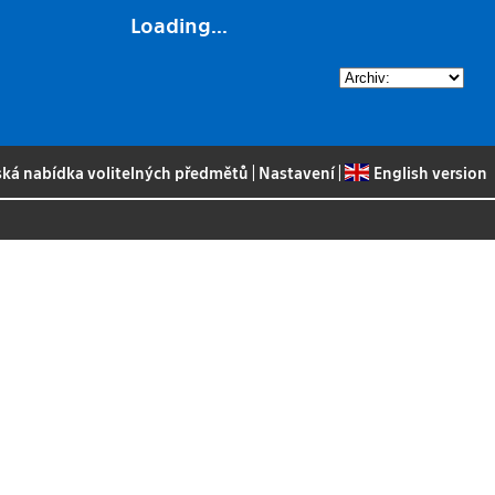
Loading...
ská nabídka volitelných předmětů
|
Nastavení
|
English version