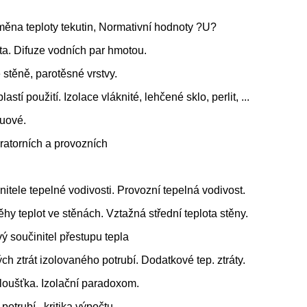
změna teploty tekutin, Normativní hodnoty ?U?
ita. Difuze vodních par hmotou.
 stěně, parotěsné vrstvy.
stí použití. Izolace vláknité, lehčené sklo, perlit, ...
kuové.
oratorních a provozních
nitele tepelné vodivosti. Provozní tepelná vodivost.
y teplot ve stěnách. Vztažná střední teplota stěny.
ý součinitel přestupu tepla
h ztrát izolovaného potrubí. Dodatkové tep. ztráty.
 tloušťka. Izolační paradoxom.
otrubí , kritika výpočtu