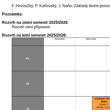
F. Hezoučký, P. Kaňovský, J. Naňo: Základy teorie provo
Poznámka:
Rozvrh na zimní semestr 2025/2026:
Rozvrh není připraven
Rozvrh na letní semestr 2025/2026:
06:00–08:00
08:00–10:00
Po
Út
místnost T4:
505b
Zácha P.
09:00–10:3
St