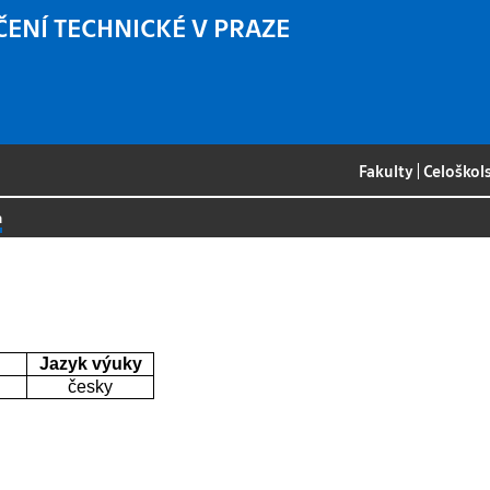
ČENÍ TECHNICKÉ V PRAZE
Fakulty
|
Celoškol
a
Jazyk výuky
česky