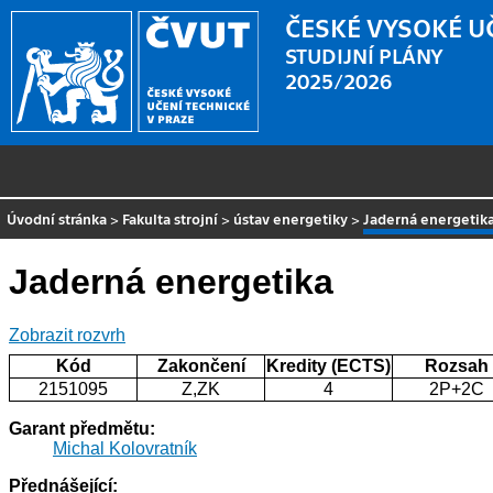
ČESKÉ VYSOKÉ U
STUDIJNÍ PLÁNY
2025/2026
Úvodní stránka
>
Fakulta strojní
>
ústav energetiky
>
Jaderná energetik
Jaderná energetika
Zobrazit rozvrh
Kód
Zakončení
Kredity (ECTS)
Rozsah
2151095
Z,ZK
4
2P+2C
Garant předmětu:
Michal Kolovratník
Přednášející: