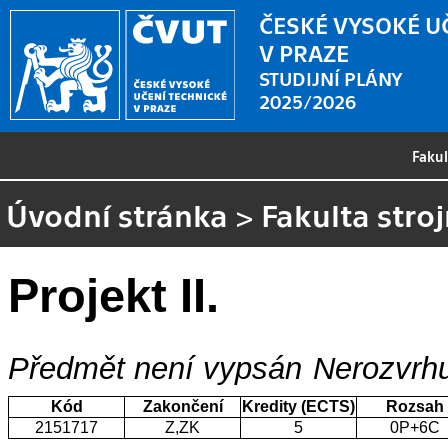
ČESKÉ VYSOKÉ U
V PRAZE
STUDIJNÍ PLÁNY
2025/2026
Faku
Úvodní stránka
>
Fakulta stroj
Projekt II.
Předmět není vypsán
Nerozvrhu
Kód
Zakončení
Kredity (ECTS)
Rozsah
2151717
Z,ZK
5
0P+6C