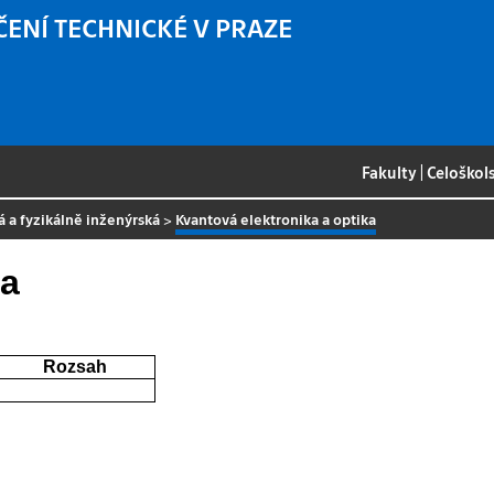
ČENÍ TECHNICKÉ V PRAZE
Fakulty
|
Celoškol
á a fyzikálně inženýrská
>
Kvantová elektronika a optika
ka
Rozsah