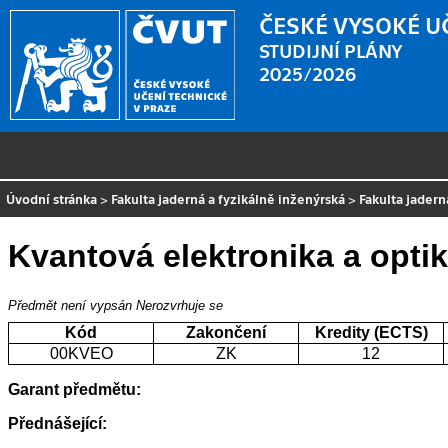
ČESKÉ VYSOKÉ U
STUDIJNÍ PLÁNY
2025/2026
Úvodní stránka
>
Fakulta jaderná a fyzikálně inženýrská
>
Fakulta jadern
Kvantová elektronika a opti
Předmět není vypsán
Nerozvrhuje se
Kód
Zakončení
Kredity (ECTS)
00KVEO
ZK
12
Garant předmětu:
Přednášející: