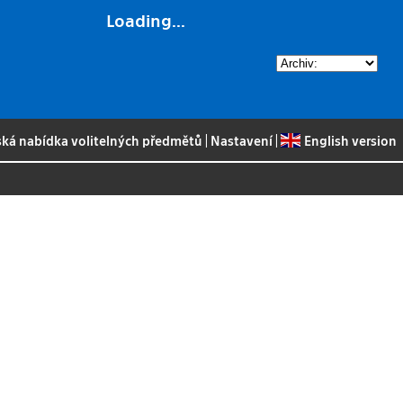
Loading...
ská nabídka volitelných předmětů
|
Nastavení
|
English version