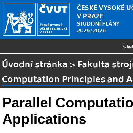
ČESKÉ VYSOKÉ U
V PRAZE
STUDIJNÍ PLÁNY
2025/2026
Faku
Úvodní stránka
>
Fakulta stroj
Computation Principles and A
Parallel Computatio
Applications